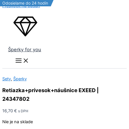
Odosielame do 24 hodín
Odosielame do 24 hodín
Odosielame do 24 hodín
Preskočiť na obsah
Šperky for you
Sety
,
Šperky
Retiazka+prívesok+náušnice EXEED |
24347802
16,70
€
s DPH
Nie je na sklade