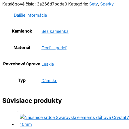
Katalógové číslo:
3a266d7bdda0
Kategórie:
Sety
,
Šperky
Ďalšie informácie
Kamienok
Bez kamienka
Materiál
Oceľ + perleť
Povrchová úprava
Lesklé
Typ
Dámske
Súvisiace produkty