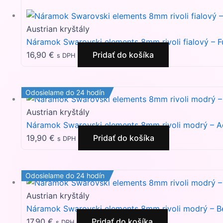
Austrian kryštály
Náramok Swarovski elements 8mm rivoli fialový – F
16,90
€
Pridať do košíka
s DPH
Odosielame do 24 hodín
Austrian kryštály
Náramok Swarovski elements 8mm rivoli modrý – 
19,90
€
Pridať do košíka
s DPH
Odosielame do 24 hodín
Austrian kryštály
Náramok Swarovski elements 8mm rivoli modrý – B
17,90
€
Pridať do košíka
s DPH