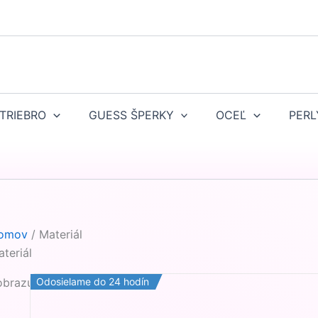
TRIEBRO
GUESS ŠPERKY
OCEĽ
PERL
omov
/ Materiál
teriál
obrazujú sa 4 výsledky
Odosielame do 24 hodín