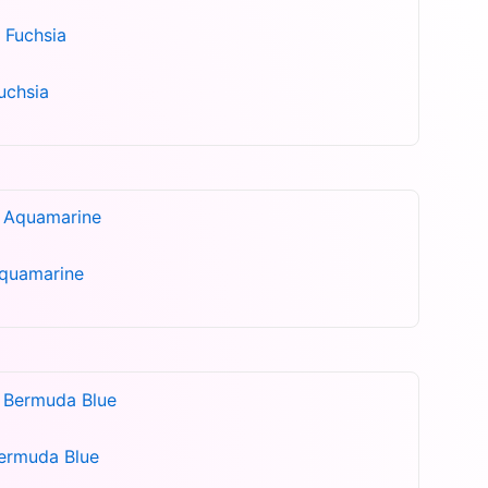
uchsia
Aquamarine
ermuda Blue