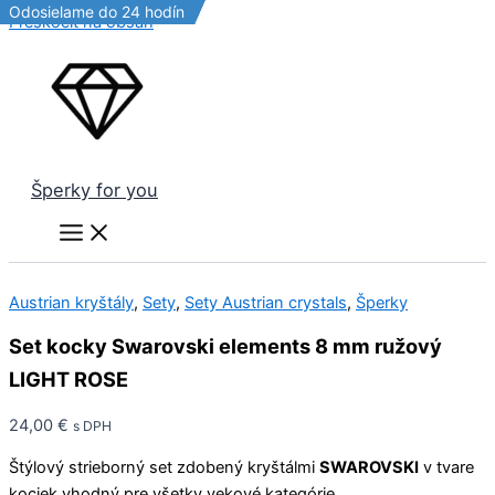
Odosielame do 24 hodín
Odosielame do 24 hodín
Odosielame do 24 hodín
Odosielame do 24 hodín
Preskočiť na obsah
Šperky for you
Austrian kryštály
,
Sety
,
Sety Austrian crystals
,
Šperky
Set kocky Swarovski elements 8 mm ružový
LIGHT ROSE
24,00
€
s DPH
Štýlový strieborný set zdobený kryštálmi
SWAROVSKI
v tvare
kociek vhodný pre všetky vekové kategórie .