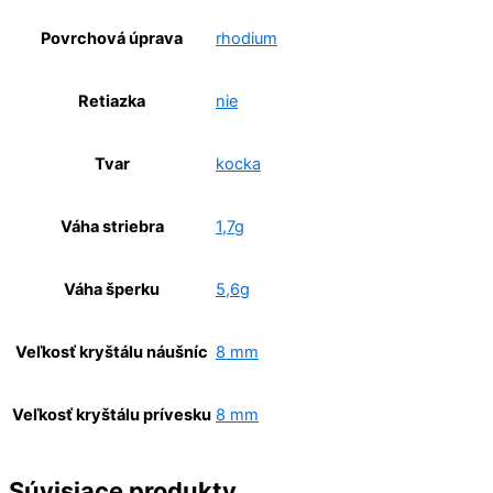
Povrchová úprava
rhodium
Retiazka
nie
Tvar
kocka
Váha striebra
1,7g
Váha šperku
5,6g
Veľkosť kryštálu náušníc
8 mm
Veľkosť kryštálu prívesku
8 mm
Súvisiace produkty