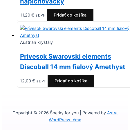
napichovačky
11,20
€
Pridať do košíka
s DPH
Austrian kryštály
Prívesok Swarovski elements
Discoball 14 mm fialový Amethyst
12,00
€
Pridať do košíka
s DPH
Copyright © 2026 Šperky for you | Powered by
Astra
WordPress téma