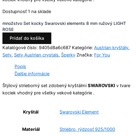
Dostupnosť
1 na sklade
množstvo Set kocky Swarovski elements 8 mm ružový LIGHT
ROSE
Pridať do košíka
Katalógové číslo:
9405d8a6c687
Kategórie:
Austrian kryštály
,
Sety
,
Sety Austrian crystals
,
Šperky
Značka:
For You
Popis
Ďalšie informácie
Štýlový strieborný set zdobený kryštálmi
SWAROVSKI
v tvare
kociek vhodný pre všetky vekové kategórie .
Kryštál
Swarovski Element
Materiál
Striebro, rýdzosť 925/1000