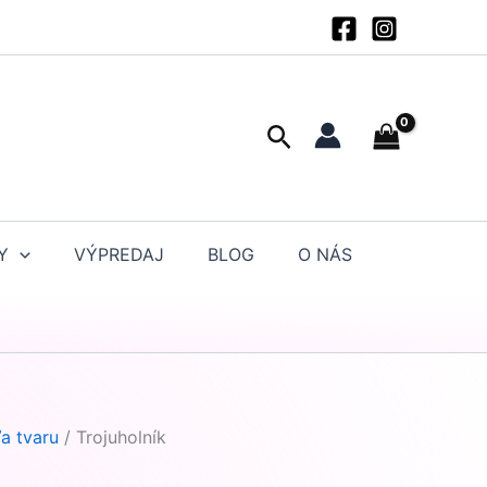
Hľadať
Y
VÝPREDAJ
BLOG
O NÁS
a tvaru
/ Trojuholník