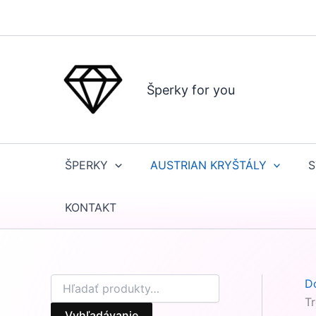
H
Preskočiť
ľ
na
a
obsah
d
a
ť
Šperky for you
:
ŠPERKY
AUSTRIAN KRYŠTÁLY
S
KONTAKT
D
Tr
Vyhľadávanie