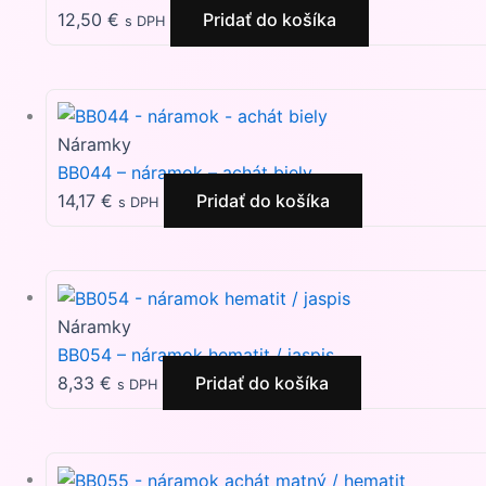
12,50
€
Pridať do košíka
s DPH
Náramky
BB044 – náramok – achát biely
14,17
€
Pridať do košíka
s DPH
Náramky
BB054 – náramok hematit / jaspis
8,33
€
Pridať do košíka
s DPH