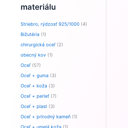
materiálu
Striebro, rýdzosť 925/1000
(4)
Bižutéria
(1)
chirurgická oceľ
(2)
obecný kov
(1)
Oceľ
(57)
Oceľ + guma
(3)
Oceľ + koža
(3)
Oceľ + perleť
(7)
Oceľ + plast
(3)
Oceľ + prírodný kameň
(1)
Oceľ + umelá koža
(1)