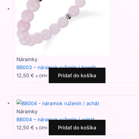
Náramky
BB003 – náramok ruženín / howlit
12,50
€
Pridať do košíka
s DPH
Náramky
BB004 – náramok ruženín / achát
12,50
€
Pridať do košíka
s DPH