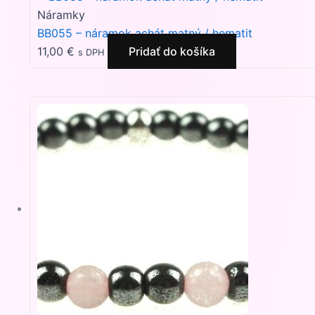
Náramky
BB055 – náramok achát matný / hematit
11,00
€
Pridať do košíka
s DPH