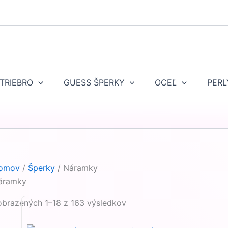
TRIEBRO
GUESS ŠPERKY
OCEĽ
PERL
omov
/
Šperky
/ Náramky
áramky
obrazených 1–18 z 163 výsledkov