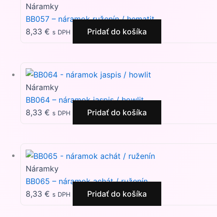
Náramky
BB057 – náramok ruženín / hematit
8,33
€
Pridať do košíka
s DPH
Náramky
BB064 – náramok jaspis / howlit
8,33
€
Pridať do košíka
s DPH
Náramky
BB065 – náramok achát / ruženín
8,33
€
Pridať do košíka
s DPH