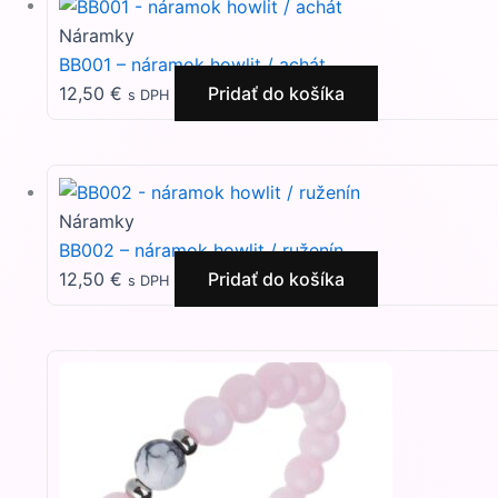
Náramky
BB001 – náramok howlit / achát
12,50
€
Pridať do košíka
s DPH
Náramky
BB002 – náramok howlit / ruženín
12,50
€
Pridať do košíka
s DPH