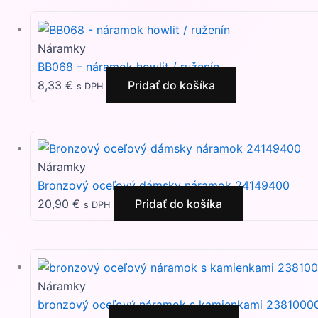
Náramky
BB068 – náramok howlit / ruženín
8,33
€
Pridať do košíka
s DPH
Náramky
Bronzový oceľový dámsky náramok 24149400
20,90
€
Pridať do košíka
s DPH
Náramky
bronzový oceľový náramok s kamienkami 2381000