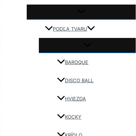
PODĽA TVARU
BAROQUE
DISCO BALL
HVIEZDA
KOCKY
KRÍDLO