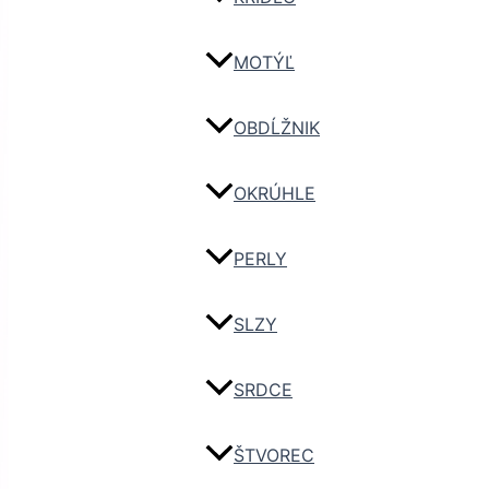
MOTÝĽ
OBDĹŽNIK
OKRÚHLE
PERLY
SLZY
SRDCE
ŠTVOREC