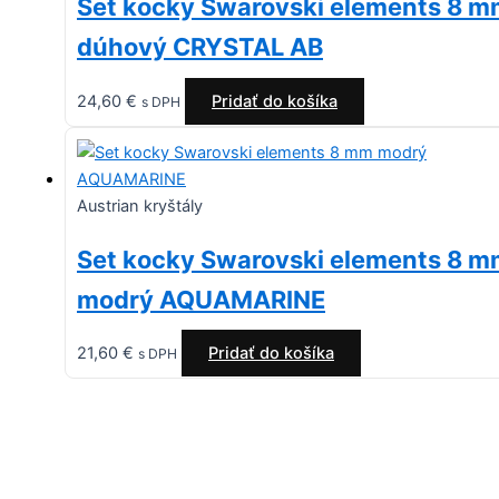
Set kocky Swarovski elements 8 
dúhový CRYSTAL AB
24,60
€
Pridať do košíka
s DPH
Austrian kryštály
Set kocky Swarovski elements 8 
modrý AQUAMARINE
21,60
€
Pridať do košíka
s DPH