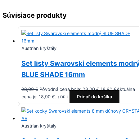
Súvisiace produkty
Austrian kryštály
Set listy Swarovski elements modr
BLUE SHADE 16mm
28,00
€
Pôvodná cena bola: 28,00 €.
18,90
€
Aktuálna
cena je: 18,90 €.
Pridať do košíka
s DPH
Austrian kryštály