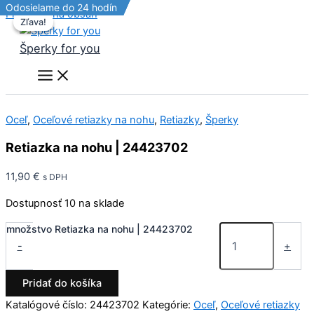
Odosielame do 24 hodín
Odosielame do 24 hodín
Odosielame do 24 hodín
Preskočiť na obsah
Zľava!
Zľava!
Šperky for you
Oceľ
,
Oceľové retiazky na nohu
,
Retiazky
,
Šperky
Retiazka na nohu | 24423702
11,90
€
s DPH
Dostupnosť
10 na sklade
množstvo Retiazka na nohu | 24423702
-
+
Pridať do košíka
Katalógové číslo:
24423702
Kategórie:
Oceľ
,
Oceľové retiazky