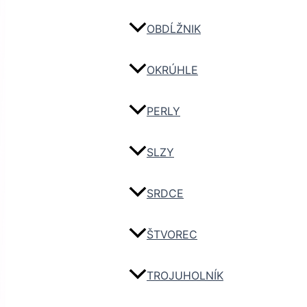
OBDĹŽNIK
OKRÚHLE
PERLY
SLZY
SRDCE
ŠTVOREC
TROJUHOLNÍK