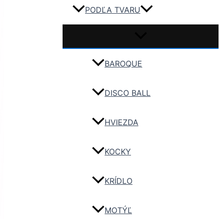
PODĽA TVARU
BAROQUE
DISCO BALL
HVIEZDA
KOCKY
KRÍDLO
MOTÝĽ