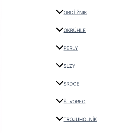
OBDĹŽNIK
OKRÚHLE
PERLY
SLZY
SRDCE
ŠTVOREC
TROJUHOLNÍK