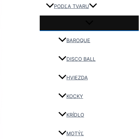
PODĽA TVARU
BAROQUE
DISCO BALL
HVIEZDA
KOCKY
KRÍDLO
MOTÝĽ