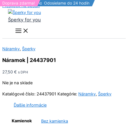
Odosielame do 24 hodín
Odosielame do 24 hodín
Doprava zdarma!
Odosielame do 24 hodín
Preskočiť na obsah
Šperky for you
Náramky
,
Šperky
Náramok | 24437901
27,50
€
s DPH
Nie je na sklade
Katalógové číslo:
24437901
Kategórie:
Náramky
,
Šperky
Ďalšie informácie
Kamienok
Bez kamienka