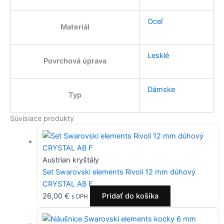
Oceľ
Materiál
Lesklé
Povrchová úprava
Dámske
Typ
Súvisiace produkty
Austrian kryštály
Set Swarovski elements Rivoli 12 mm dúhový
CRYSTAL AB F
26,00
€
Pridať do košíka
s DPH