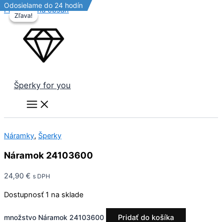
Odosielame do 24 hodín
Odosielame do 24 hodín
Odosielame do 24 hodín
Preskočiť na obsah
Zľava!
Zľava!
Šperky for you
Náramky
,
Šperky
Náramok 24103600
24,90
€
s DPH
Dostupnosť
1 na sklade
množstvo Náramok 24103600
Pridať do košíka