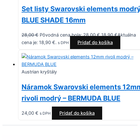
Set listy Swarovski elements modr
BLUE SHADE 16mm
28,00
€
Pôvodná cena bola: 28,00 €.
18,90
€
Aktuálna
cena je: 18,90 €.
Pridať do košíka
s DPH
Austrian kryštály
Náramok Swarovski elements 12m
rivoli modrý – BERMUDA BLUE
24,00
€
Pridať do košíka
s DPH