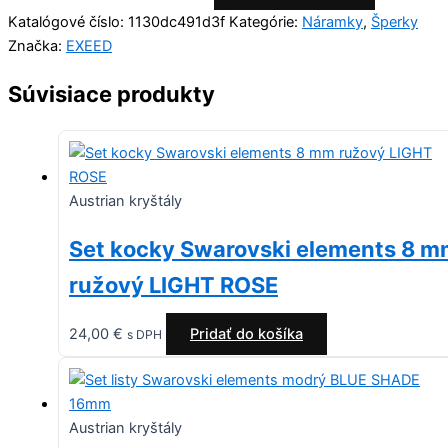
Katalógové číslo:
1130dc491d3f
Kategórie:
Náramky
,
Šperky
Značka:
EXEED
Súvisiace produkty
Austrian kryštály
Set kocky Swarovski elements 8 
ružový LIGHT ROSE
24,00
€
Pridať do košíka
s DPH
Austrian kryštály