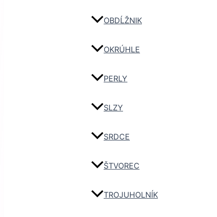
OBDĹŽNIK
OKRÚHLE
PERLY
SLZY
SRDCE
ŠTVOREC
TROJUHOLNÍK