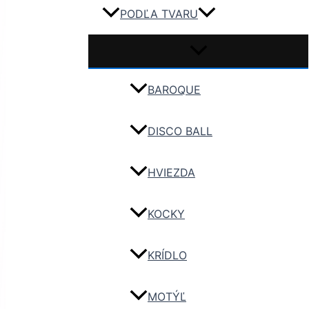
PODĽA TVARU
BAROQUE
DISCO BALL
HVIEZDA
KOCKY
KRÍDLO
MOTÝĽ