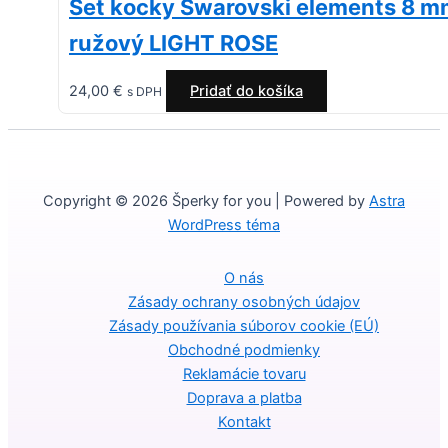
Set kocky Swarovski elements 8 
ružový LIGHT ROSE
24,00
€
Pridať do košíka
s DPH
Copyright © 2026 Šperky for you | Powered by
Astra
WordPress téma
O nás
Zásady ochrany osobných údajov
Zásady používania súborov cookie (EÚ)
Obchodné podmienky
Reklamácie tovaru
Doprava a platba
Kontakt