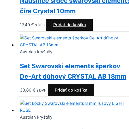
Náušnice srdce swarovski element
číre Crystal 10mm
17,40
€
Pridať do košíka
s DPH
Austrian kryštály
Set Swarovski elements šperkov
De-Art dúhový CRYSTAL AB 18mm
30,80
€
Pridať do košíka
s DPH
Austrian kryštály