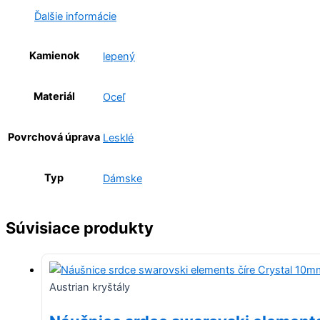
Ďalšie informácie
Kamienok
lepený
Materiál
Oceľ
Povrchová úprava
Lesklé
Typ
Dámske
Súvisiace produkty
Austrian kryštály