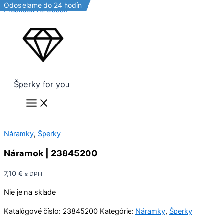
Odosielame do 24 hodín
Odosielame do 24 hodín
Odosielame do 24 hodín
Preskočiť na obsah
Šperky for you
Náramky
,
Šperky
Náramok | 23845200
7,10
€
s DPH
Nie je na sklade
Katalógové číslo:
23845200
Kategórie:
Náramky
,
Šperky