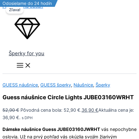
Odosielame do 24 hodín
Odosielame do 24 hodín
Odosielame do 24 hodín
Odosielame do 24 hodín
Preskočiť na obsah
Zľava!
Šperky for you
GUESS náušnice
,
GUESS šperky
,
Náušnice
,
Šperky
Guess náušnice Circle Lights JUBE03160WRHT
52,90
€
Pôvodná cena bola: 52,90 €.
36,90
€
Aktuálna cena je:
36,90 €.
s DPH
Dámske náušnice Guess JUBE03160JWRHT
vás nepochybne
oslovia. Už na prvý pohľad vás okúzlia svojím žiarivým