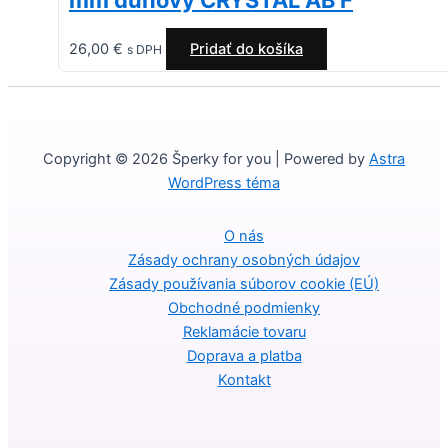
mm dúhový CRYSTAL AB F
26,00
€
Pridať do košíka
s DPH
Copyright © 2026 Šperky for you | Powered by
Astra
WordPress téma
O nás
Zásady ochrany osobných údajov
Zásady používania súborov cookie (EÚ)
Obchodné podmienky
Reklamácie tovaru
Doprava a platba
Kontakt