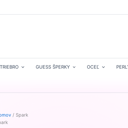
TRIEBRO
GUESS ŠPERKY
OCEĽ
PERL
omov
/ Spark
park