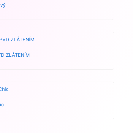
ový
 PVD ZLÁTENÍM
ic