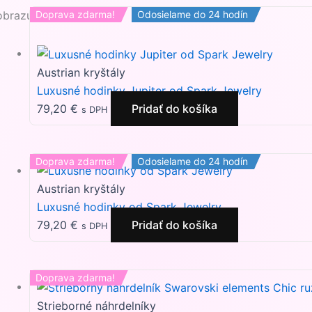
obrazuje sa 5 výsledkov
Doprava zdarma!
Odosielame do 24 hodín
Austrian kryštály
Luxusné hodinky Jupiter od Spark Jewelry
79,20
€
Pridať do košíka
s DPH
Doprava zdarma!
Odosielame do 24 hodín
Austrian kryštály
Luxusné hodinky od Spark Jewelry
79,20
€
Pridať do košíka
s DPH
Doprava zdarma!
Strieborné náhrdelníky