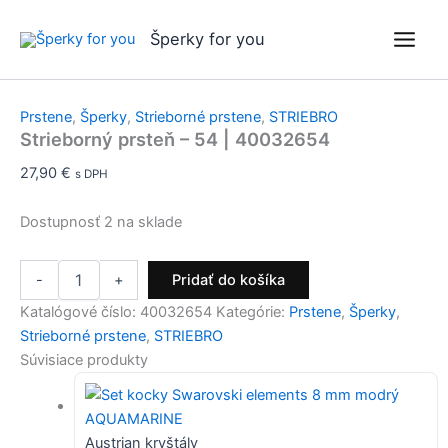
množstvo
Preskočiť
Odosielame do 24 hodín
Odosielame do 24 hodín
Odosielame do 24 hodín
Strieborný
na
Šperky for you
prsteň
obsah
-
54
|
Prstene
,
Šperky
,
Strieborné prstene
,
STRIEBRO
40032654
Strieborný prsteň – 54 | 40032654
27,90
€
s DPH
Dostupnosť
2 na sklade
-
+
Pridať do košíka
Katalógové číslo:
40032654
Kategórie:
Prstene
,
Šperky
,
Strieborné prstene
,
STRIEBRO
Súvisiace produkty
Austrian kryštály