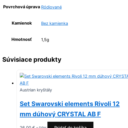
Povrchová úprava
Ródiované
Kamienok
Bez kamienka
Hmotnosť
1,5g
Súvisiace produkty
Austrian kryštály
Set Swarovski elements Rivoli 12
mm dúhový CRYSTAL AB F
26,00
€
Pridať do košíka
s DPH