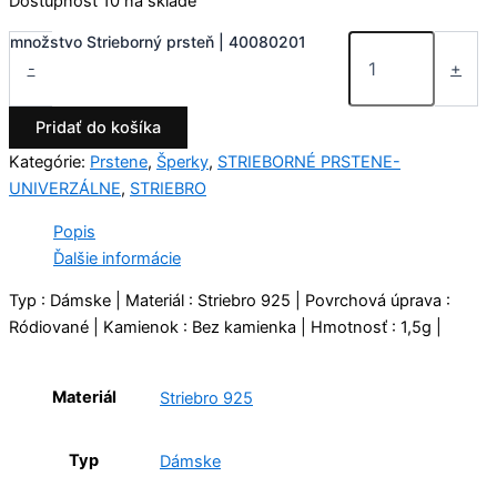
Dostupnosť
10 na sklade
množstvo Strieborný prsteň | 40080201
-
+
Pridať do košíka
Kategórie:
Prstene
,
Šperky
,
STRIEBORNÉ PRSTENE-
UNIVERZÁLNE
,
STRIEBRO
Popis
Ďalšie informácie
Typ : Dámske | Materiál : Striebro 925 | Povrchová úprava :
Ródiované | Kamienok : Bez kamienka | Hmotnosť : 1,5g |
Materiál
Striebro 925
Typ
Dámske