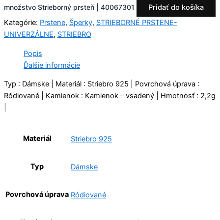
množstvo Strieborný prsteň | 40067301
Pridať do košíka
Kategórie:
Prstene
,
Šperky
,
STRIEBORNÉ PRSTENE-
UNIVERZÁLNE
,
STRIEBRO
Popis
Ďalšie informácie
Typ : Dámske | Materiál : Striebro 925 | Povrchová úprava :
Ródiované | Kamienok : Kamienok – vsadený | Hmotnosť : 2,2g
|
Materiál
Striebro 925
Typ
Dámske
Povrchová úprava
Ródiované