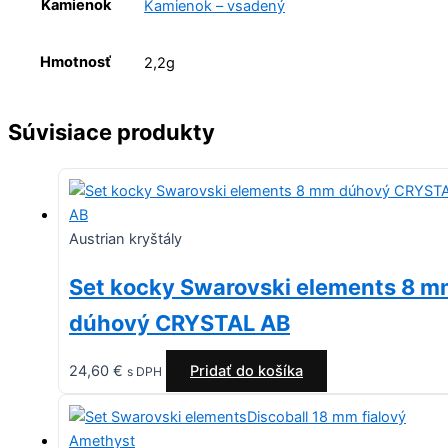
Kamienok
Kamienok – vsadený
Hmotnosť
2,2g
Súvisiace produkty
Austrian kryštály
Set kocky Swarovski elements 8 
dúhový CRYSTAL AB
24,60
€
Pridať do košíka
s DPH