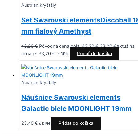
Austrian kryštály
Set Swarovski elementsDiscoball 1
mm fialový Amethyst
43,20
€
Pôvodná cena bola: 43,20 €.
33,20
€
Aktuálna
cena je: 33,20 €.
Pridať do košíka
s DPH
Austrian kryštály
Náušnice Swarovski elements
Galactic biele MOONLIGHT 19mm
23,40
€
Pridať do košíka
s DPH