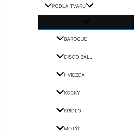
PODĽA TVARU
BAROQUE
DISCO BALL
HVIEZDA
KOCKY
KRÍDLO
MOTÝĽ