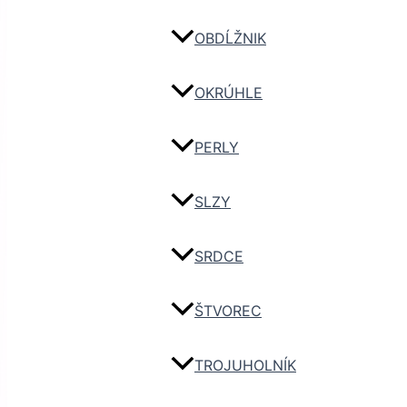
OBDĹŽNIK
OKRÚHLE
PERLY
SLZY
SRDCE
ŠTVOREC
TROJUHOLNÍK