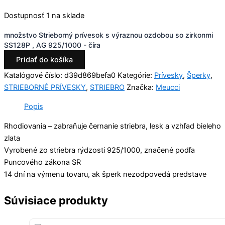
Dostupnosť
1 na sklade
množstvo Strieborný prívesok s výraznou ozdobou so zirkonmi
SS128P , AG 925/1000 - číra
Pridať do košíka
Katalógové číslo:
d39d869befa0
Kategórie:
Prívesky
,
Šperky
,
STRIEBORNÉ PRÍVESKY
,
STRIEBRO
Značka:
Meucci
Popis
Rhodiovania – zabraňuje černanie striebra, lesk a vzhľad bieleho
zlata
Vyrobené zo striebra rýdzosti 925/1000, značené podľa
Puncového zákona SR
14 dní na výmenu tovaru, ak šperk nezodpovedá predstave
Súvisiace produkty