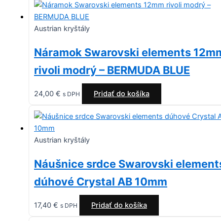
Austrian kryštály
Náramok Swarovski elements 12m
rivoli modrý – BERMUDA BLUE
24,00
€
Pridať do košíka
s DPH
Austrian kryštály
Náušnice srdce Swarovski element
dúhové Crystal AB 10mm
17,40
€
Pridať do košíka
s DPH