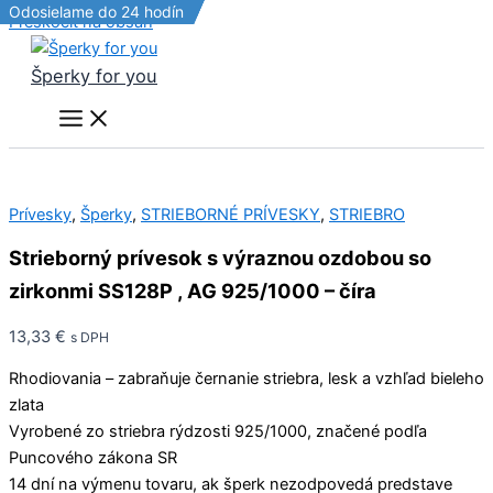
Odosielame do 24 hodín
Odosielame do 24 hodín
Odosielame do 24 hodín
Preskočiť na obsah
Šperky for you
Prívesky
,
Šperky
,
STRIEBORNÉ PRÍVESKY
,
STRIEBRO
Strieborný prívesok s výraznou ozdobou so
zirkonmi SS128P , AG 925/1000 – číra
13,33
€
s DPH
Rhodiovania – zabraňuje černanie striebra, lesk a vzhľad bieleho
zlata
Vyrobené zo striebra rýdzosti 925/1000, značené podľa
Puncového zákona SR
14 dní na výmenu tovaru, ak šperk nezodpovedá predstave