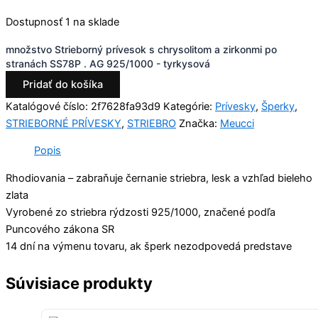
Dostupnosť
1 na sklade
množstvo Strieborný prívesok s chrysolitom a zirkonmi po
stranách SS78P . AG 925/1000 - tyrkysová
Pridať do košíka
Katalógové číslo:
2f7628fa93d9
Kategórie:
Prívesky
,
Šperky
,
STRIEBORNÉ PRÍVESKY
,
STRIEBRO
Značka:
Meucci
Popis
Rhodiovania – zabraňuje černanie striebra, lesk a vzhľad bieleho
zlata
Vyrobené zo striebra rýdzosti 925/1000, značené podľa
Puncového zákona SR
14 dní na výmenu tovaru, ak šperk nezodpovedá predstave
Súvisiace produkty