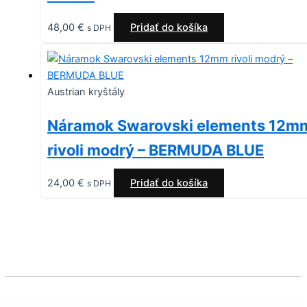
48,00
€
Pridať do košíka
s DPH
Austrian kryštály
Náramok Swarovski elements 12m
rivoli modrý – BERMUDA BLUE
24,00
€
Pridať do košíka
s DPH