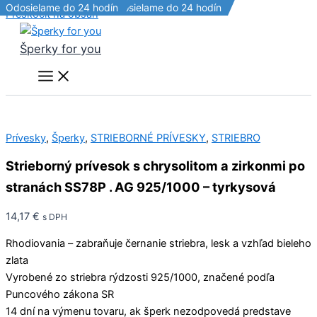
Odosielame do 24 hodín
Doprava zdarma!
Odosielame do 24 hodín
Odosielame do 24 hodín
Preskočiť na obsah
Šperky for you
Prívesky
,
Šperky
,
STRIEBORNÉ PRÍVESKY
,
STRIEBRO
Strieborný prívesok s chrysolitom a zirkonmi po
stranách SS78P . AG 925/1000 – tyrkysová
14,17
€
s DPH
Rhodiovania – zabraňuje černanie striebra, lesk a vzhľad bieleho
zlata
Vyrobené zo striebra rýdzosti 925/1000, značené podľa
Puncového zákona SR
14 dní na výmenu tovaru, ak šperk nezodpovedá predstave