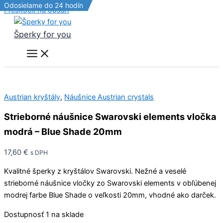
Odosielame do 24 hodín
Odosielame do 24 hodín
Odosielame do 24 hodín
Odosielame do 24 hodín
Preskočiť na obsah
Šperky for you
Austrian kryštály
,
Náušnice Austrian crystals
Strieborné náušnice Swarovski elements vločka
modrá – Blue Shade 20mm
17,60
€
s DPH
Kvalitné šperky z kryštálov Swarovski. Nežné a veselé
strieborné náušnice vločky zo Swarovski elements v obľúbenej
modrej farbe Blue Shade o veľkosti 20mm, vhodné ako darček.
Dostupnosť
1 na sklade