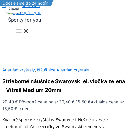
Odosielame do 24 hodín
Odosielame do 24 hodín
Odosielame do 24 hodín
Odosielame do 24 hodín
Preskočiť na obsah
Zľava!
Šperky for you
Austrian kryštály
,
Náušnice Austrian crystals
Strieborné náušnice Swarovski el. vločka zelená
– Vitrail Medium 20mm
20,40
€
Pôvodná cena bola: 20,40 €.
15,50
€
Aktuálna cena je:
15,50 €.
s DPH
Kvalitné šperky z kryštálov Swarovski. Nežné a veselé
strieborné náušnice vločky zo Swarovski elements v