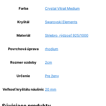
Farba
Crystal Vitrail Medium
Kryštál
Swarovski Elements
Materiál
Striebro, rýdzosť 925/1000
Povrchová úprava
rhodium
Rozmer ozdoby
2cm
Určenie
Pre ženy
Veľkosť kryštálu náušníc
20 mm
Súvisiace produkty