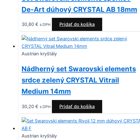
De-Art dúhový CRYSTAL AB 18mm
30,80
€
Pridať do košíka
s DPH
Austrian kryštály
Nádherný set Swarovski elements
srdce zelený CRYSTAL Vitrail
Medium 14mm
30,20
€
Pridať do košíka
s DPH
Austrian kryštály