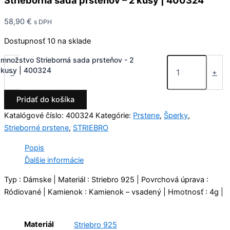
Strieborná sada prsteňov – 2 kusy | 400324
58,90
€
s DPH
Dostupnosť
10 na sklade
množstvo Strieborná sada prsteňov - 2
kusy | 400324
-
+
Pridať do košíka
Katalógové číslo:
400324
Kategórie:
Prstene
,
Šperky
,
Strieborné prstene
,
STRIEBRO
Popis
Ďalšie informácie
Typ : Dámske | Materiál : Striebro 925 | Povrchová úprava :
Ródiované | Kamienok : Kamienok – vsadený | Hmotnosť : 4g |
Materiál
Striebro 925