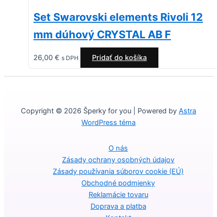
Set Swarovski elements Rivoli 12
mm dúhový CRYSTAL AB F
26,00
€
Pridať do košíka
s DPH
Copyright © 2026 Šperky for you | Powered by
Astra
WordPress téma
O nás
Zásady ochrany osobných údajov
Zásady používania súborov cookie (EÚ)
Obchodné podmienky
Reklamácie tovaru
Doprava a platba