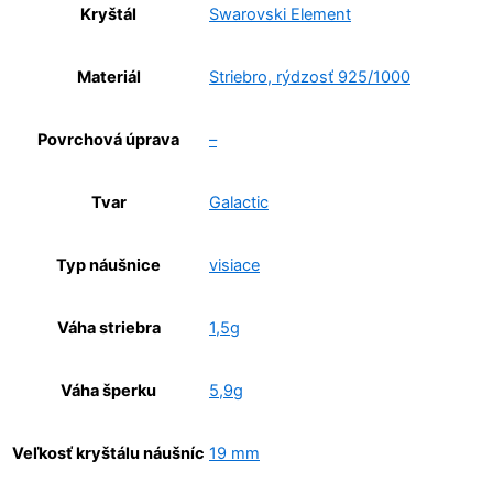
Kryštál
Swarovski Element
Materiál
Striebro, rýdzosť 925/1000
Povrchová úprava
–
Tvar
Galactic
Typ náušnice
visiace
Váha striebra
1,5g
Váha šperku
5,9g
Veľkosť kryštálu náušníc
19 mm