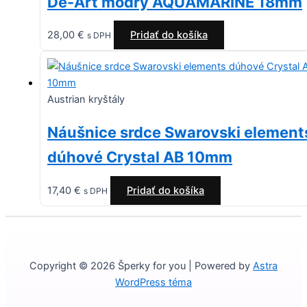
De-Art modrý AQUAMARINE 18mm
28,00
€
Pridať do košíka
s DPH
Austrian kryštály
Náušnice srdce Swarovski element
dúhové Crystal AB 10mm
17,40
€
Pridať do košíka
s DPH
Copyright © 2026 Šperky for you | Powered by
Astra
WordPress téma