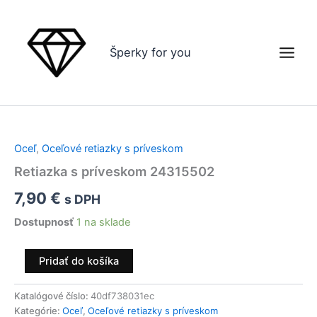
Preskočiť
na
obsah
Šperky for you
množstvo
Retiazka
s
Oceľ
,
Oceľové retiazky s príveskom
príveskom
24315502
Retiazka s príveskom 24315502
7,90
€
s DPH
Dostupnosť
1 na sklade
Pridať do košíka
Katalógové číslo:
40df738031ec
Kategórie:
Oceľ
,
Oceľové retiazky s príveskom