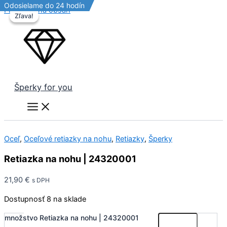
Odosielame do 24 hodín
Odosielame do 24 hodín
Odosielame do 24 hodín
Preskočiť na obsah
Zľava!
Zľava!
Šperky for you
Oceľ
,
Oceľové retiazky na nohu
,
Retiazky
,
Šperky
Retiazka na nohu | 24320001
21,90
€
s DPH
Dostupnosť
8 na sklade
množstvo Retiazka na nohu | 24320001