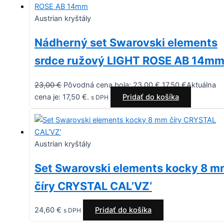
Austrian kryštály
Nádherný set Swarovski elements
srdce ružový LIGHT ROSE AB 14m
23,00
€
Pôvodná cena bola: 23,00 €.
17,50
€
Aktuálna
cena je: 17,50 €.
Pridať do košíka
s DPH
Austrian kryštály
Set Swarovski elements kocky 8 
číry CRYSTAL CAL’VZ‘
24,60
€
Pridať do košíka
s DPH