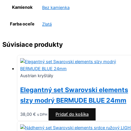
Kamienok
Bez kamienka
Farba oceľe
Zlatá
Súvisiace produkty
Austrian kryštály
Elegantný set Swarovski elements
slzy modrý BERMUDE BLUE 24mm
38,00
€
Pridať do košíka
s DPH