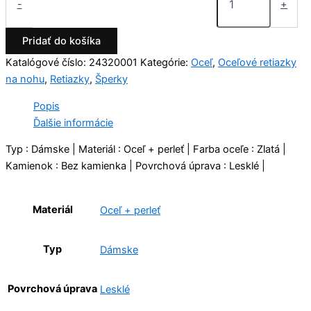
-
+
Pridať do košíka
Katalógové číslo:
24320001
Kategórie:
Oceľ
,
Oceľové retiazky
na nohu
,
Retiazky
,
Šperky
Popis
Ďalšie informácie
Typ : Dámske | Materiál : Oceľ + perleť | Farba oceľe : Zlatá |
Kamienok : Bez kamienka | Povrchová úprava : Lesklé |
Materiál
Oceľ + perleť
Typ
Dámske
Povrchová úprava
Lesklé