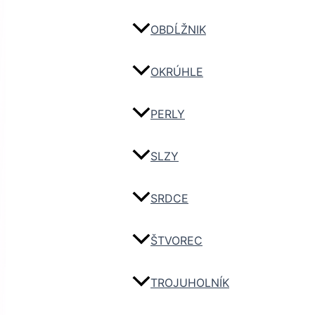
OBDĹŽNIK
OKRÚHLE
PERLY
SLZY
SRDCE
ŠTVOREC
TROJUHOLNÍK