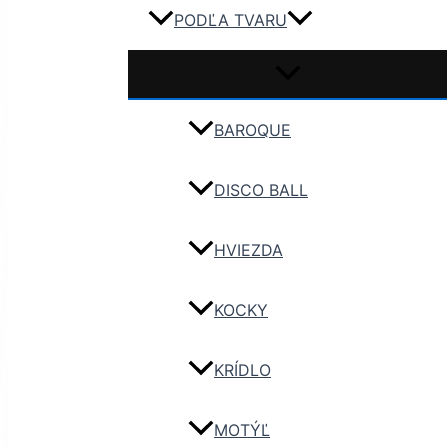
PODĽA TVARU
BAROQUE
DISCO BALL
HVIEZDA
KOCKY
KRÍDLO
MOTÝĽ