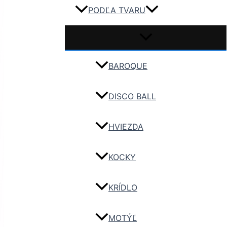
PODĽA TVARU
BAROQUE
DISCO BALL
HVIEZDA
KOCKY
KRÍDLO
MOTÝĽ