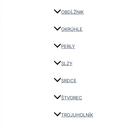
OBDĹŽNIK
OKRÚHLE
PERLY
SLZY
SRDCE
ŠTVOREC
TROJUHOLNÍK