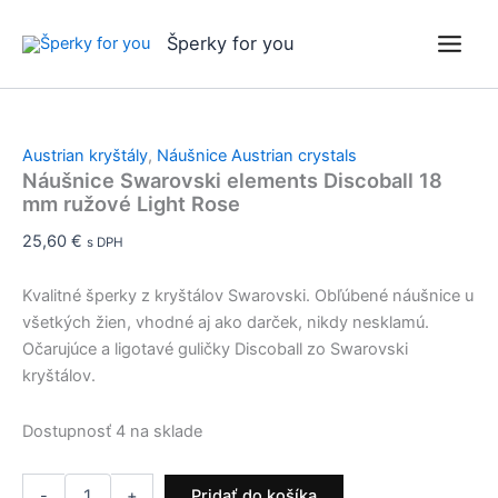
množstvo
Preskočiť
Odosielame do 24 hodín
Odosielame do 24 hodín
Odosielame do 24 hodín
Odosielame do 24 hodín
Náušnice
na
Šperky for you
Swarovski
obsah
elements
Discoball
18
mm
Austrian kryštály
,
Náušnice Austrian crystals
ružové
Náušnice Swarovski elements Discoball 18
Light
mm ružové Light Rose
Rose
25,60
€
s DPH
Kvalitné šperky z kryštálov Swarovski. Obľúbené náušnice u
všetkých žien, vhodné aj ako darček, nikdy nesklamú.
Očarujúce a ligotavé guličky Discoball zo Swarovski
kryštálov.
Dostupnosť
4 na sklade
-
+
Pridať do košíka