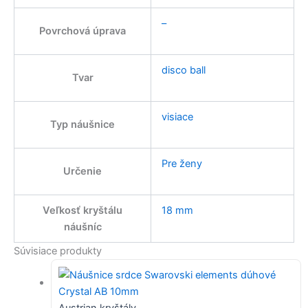
–
Povrchová úprava
disco ball
Tvar
visiace
Typ náušnice
Pre ženy
Určenie
Veľkosť kryštálu
18 mm
náušníc
Súvisiace produkty