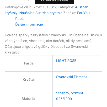
Katalógové číslo:
2f5b115a83c7
Kategórie:
Austrian
kryštály
,
Náušnice Austrian crystals
Značka:
For You
Popis
Ďalšie informácie
Kvalitné šperky z kryštálov Swarovski. Obľúbené náušnice u
všetkých žien, vhodné aj ako darček, nikdy nesklamú.
Očarujúce a ligotavé guličky Discoball zo Swarovski
kryštálov.
LIGHT ROSE
Farba
Swarovski Element
Kryštál
Striebro, rýdzosť
Materiál
925/1000