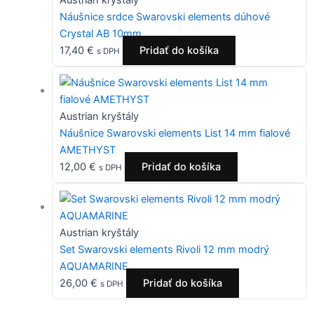
Austrian kryštály
Náušnice srdce Swarovski elements dúhové
Crystal AB 10mm
17,40
€
Pridať do košíka
s DPH
Austrian kryštály
Náušnice Swarovski elements List 14 mm fialové
AMETHYST
12,00
€
Pridať do košíka
s DPH
Austrian kryštály
Set Swarovski elements Rivoli 12 mm modrý
AQUAMARINE
26,00
€
Pridať do košíka
s DPH