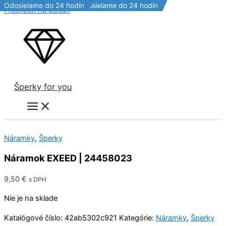
Odosielame do 24 hodín
Doprava zdarma!
Odosielame do 24 hodín
Odosielame do 24 hodín
Preskočiť na obsah
Šperky for you
Náramky
,
Šperky
Náramok EXEED | 24458023
9,50
€
s DPH
Nie je na sklade
Katalógové číslo:
42ab5302c921
Kategórie:
Náramky
,
Šperky