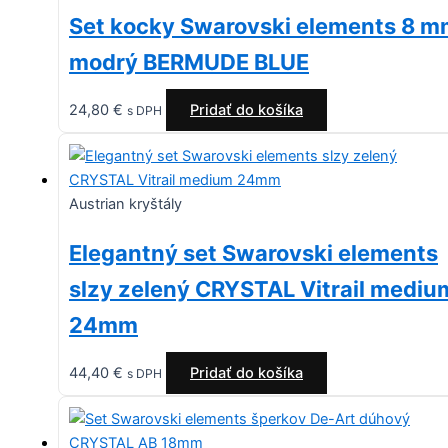
Set kocky Swarovski elements 8 
modrý BERMUDE BLUE
24,80
€
Pridať do košíka
s DPH
Austrian kryštály
Elegantný set Swarovski elements
slzy zelený CRYSTAL Vitrail mediu
24mm
44,40
€
Pridať do košíka
s DPH