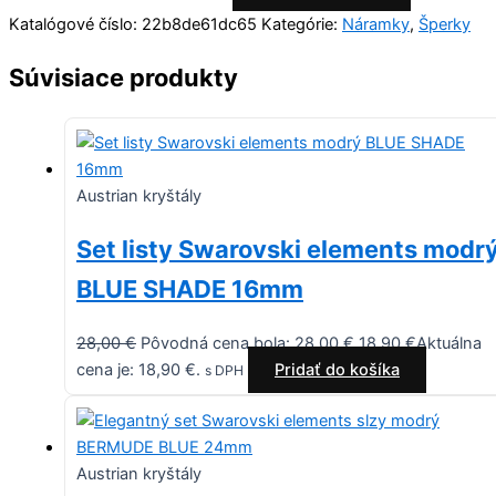
Katalógové číslo:
22b8de61dc65
Kategórie:
Náramky
,
Šperky
Súvisiace produkty
Austrian kryštály
Set listy Swarovski elements modr
BLUE SHADE 16mm
28,00
€
Pôvodná cena bola: 28,00 €.
18,90
€
Aktuálna
cena je: 18,90 €.
Pridať do košíka
s DPH
Austrian kryštály