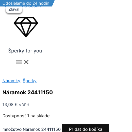
Odosielame do 24 hodín
Odosielame do 24 hodín
Odosielame do 24 hodín
Preskočiť na obsah
Zľava!
Zľava!
Zľava!
Zľava!
Šperky for you
Náramky
,
Šperky
Náramok 24411150
13,08
€
s DPH
Dostupnosť
1 na sklade
množstvo Náramok 24411150
Pridať do košíka