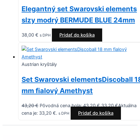
Elegantný set Swarovski elements
slzy modrý BERMUDE BLUE 24mm
38,00
€
Pridať do košíka
s DPH
Austrian kryštály
Set Swarovski elementsDiscoball 1
mm fialový Amethyst
43,20
€
Pôvodná cena bola: 43,20 €.
33,20
€
Aktuálna
cena je: 33,20 €.
Pridať do košíka
s DPH