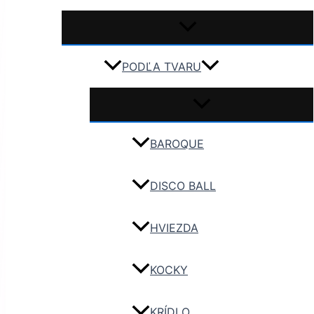
PODĽA TVARU
BAROQUE
DISCO BALL
HVIEZDA
KOCKY
KRÍDLO