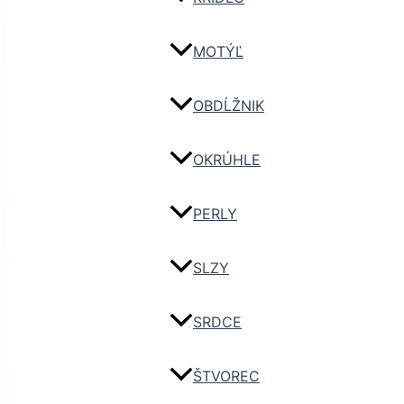
MOTÝĽ
OBDĹŽNIK
OKRÚHLE
PERLY
SLZY
SRDCE
ŠTVOREC