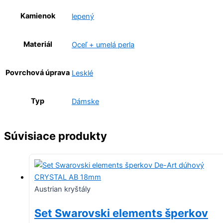
Kamienok
lepený
Materiál
Oceľ + umelá perla
Povrchová úprava
Lesklé
Typ
Dámske
Súvisiace produkty
Austrian kryštály
Set Swarovski elements šperkov