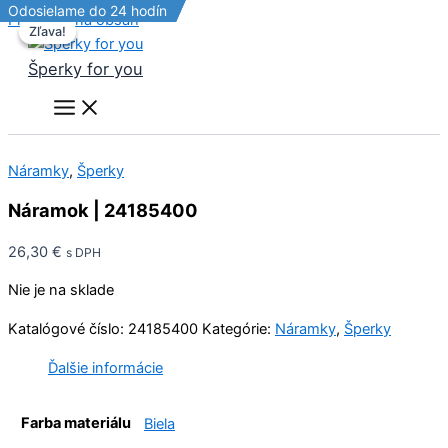
Odosielame do 24 hodín
Odosielame do 24 hodín
Odosielame do 24 hodín
Preskočiť na obsah
Zľava!
Zľava!
Šperky for you
Náramky
,
Šperky
Náramok | 24185400
26,30
€
s DPH
Nie je na sklade
Katalógové číslo:
24185400
Kategórie:
Náramky
,
Šperky
Ďalšie informácie
Farba materiálu
Biela