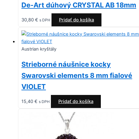
De-Art dúhový CRYSTAL AB 18mm
30,80
€
Pridať do košíka
s DPH
Austrian kryštály
Strieborné náušnice kocky
Swarovski elements 8 mm fialové
VIOLET
15,40
€
Pridať do košíka
s DPH