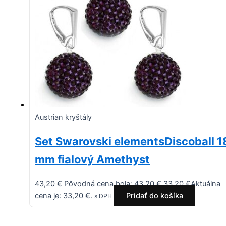
Austrian kryštály
Set Swarovski elementsDiscoball 1
mm fialový Amethyst
43,20
€
Pôvodná cena bola: 43,20 €.
33,20
€
Aktuálna
cena je: 33,20 €.
Pridať do košíka
s DPH