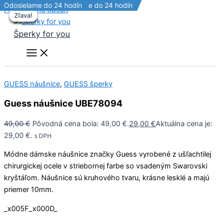
VÝPREDAJ
VÝPREDAJ
Odosielame do 24 hodín
Odosielame do 24 hodín
Odosielame do 24 hodín
Odosielame do 24 hodín
Preskočiť na obsah
Zľava!
Zľava!
Zľava!
Zľava!
Zľava!
Šperky for you
GUESS náušnice
,
GUESS šperky
Guess náušnice UBE78094
49,00
€
Pôvodná cena bola: 49,00 €.
29,00
€
Aktuálna cena je:
29,00 €.
s DPH
Módne dámske náušnice značky Guess vyrobené z ušľachtilej
chirurgickej ocele v striebornej farbe so vsadeným Swarovski
kryštáľom. Náušnice sú kruhového tvaru, krásne lesklé a majú
priemer 10mm.
_x005F_x000D_