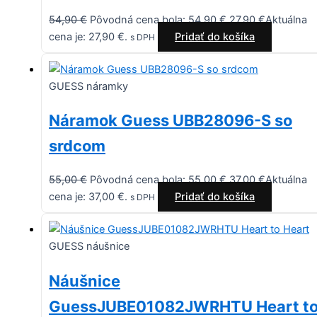
54,90
€
Pôvodná cena bola: 54,90 €.
27,90
€
Aktuálna
cena je: 27,90 €.
Pridať do košíka
s DPH
GUESS náramky
Náramok Guess UBB28096-S so
srdcom
55,00
€
Pôvodná cena bola: 55,00 €.
37,00
€
Aktuálna
cena je: 37,00 €.
Pridať do košíka
s DPH
GUESS náušnice
Náušnice
GuessJUBE01082JWRHTU Heart t