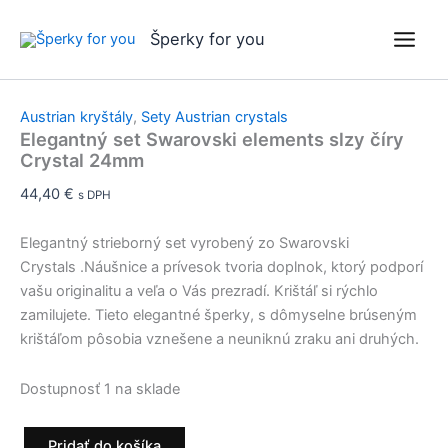
množstvo
Preskočiť
Doprava zdarma!
Odosielame do 24 hodín
Odosielame do 24 hodín
Odosielame do 24 hodín
Odosielame do 24 hodín
Elegantný
na
Šperky for you
set
obsah
Swarovski
elements
slzy
Austrian kryštály
,
Sety Austrian crystals
číry
Elegantný set Swarovski elements slzy číry
Crystal
Crystal 24mm
24mm
44,40
€
s DPH
Elegantný strieborný set vyrobený zo Swarovski
Crystals .Náušnice a prívesok tvoria doplnok, ktorý podporí
vašu originalitu a veľa o Vás prezradí. Krištáľ si rýchlo
zamilujete. Tieto elegantné šperky, s dômyselne brúseným
krištáľom pôsobia vznešene a neuniknú zraku ani druhých.
Dostupnosť
1 na sklade
Pridať do košíka