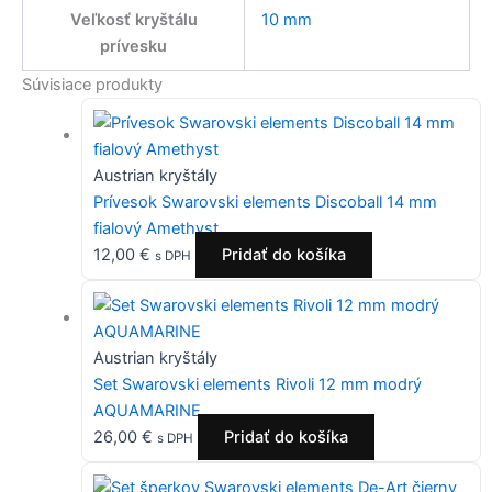
Veľkosť kryštálu
10 mm
prívesku
Súvisiace produkty
Austrian kryštály
Prívesok Swarovski elements Discoball 14 mm
fialový Amethyst
12,00
€
Pridať do košíka
s DPH
Austrian kryštály
Set Swarovski elements Rivoli 12 mm modrý
AQUAMARINE
26,00
€
Pridať do košíka
s DPH