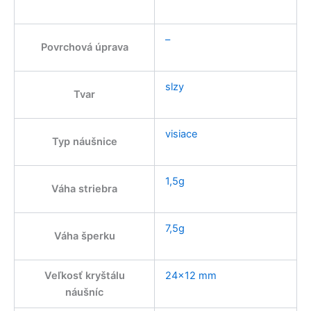
–
Povrchová úprava
slzy
Tvar
visiace
Typ náušnice
1,5g
Váha striebra
7,5g
Váha šperku
Veľkosť kryštálu
24×12 mm
náušníc