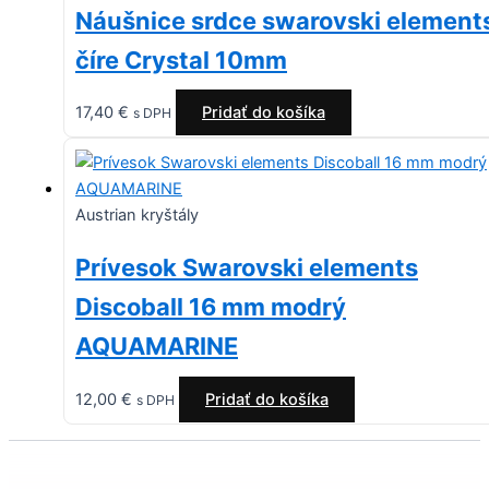
Náušnice srdce swarovski element
číre Crystal 10mm
17,40
€
Pridať do košíka
s DPH
Austrian kryštály
Prívesok Swarovski elements
Discoball 16 mm modrý
AQUAMARINE
12,00
€
Pridať do košíka
s DPH