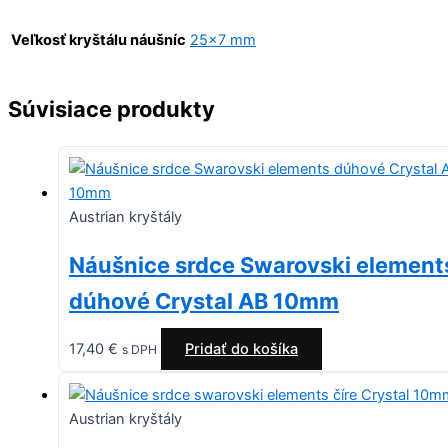
Veľkosť kryštálu náušníc
25×7 mm
Súvisiace produkty
Austrian kryštály
Náušnice srdce Swarovski element
dúhové Crystal AB 10mm
17,40
€
Pridať do košíka
s DPH
Austrian kryštály