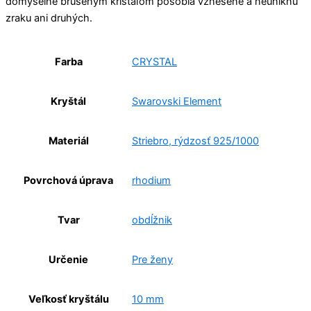
dômyselne brúseným krištáľom pôsobia vznešene a neuniknú
zraku ani druhých.
Farba
CRYSTAL
Kryštál
Swarovski Element
Materiál
Striebro, rýdzosť 925/1000
Povrchová úprava
rhodium
Tvar
obdĺžnik
Určenie
Pre ženy
Veľkosť kryštálu
10 mm