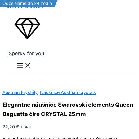
Odosielame do 24 hodín
Odosielame do 24 hodín
Odosielame do 24 hodín
Odosielame do 24 hodín
Preskočiť na obsah
Šperky for you
Austrian kryštály
,
Náušnice Austrian crystals
Elegantné náušnice Swarovski elements Queen
Baguette číre CRYSTAL 25mm
22,20
€
s DPH
Elegantné strieborné náušnice vyrobené zo Swarovski