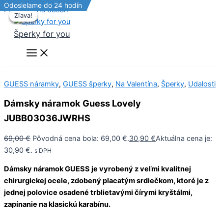
VÝPREDAJ
Odosielame do 24 hodín
Odosielame do 24 hodín
Odosielame do 24 hodín
Odosielame do 24 hodín
Preskočiť na obsah
Zľava!
Zľava!
Zľava!
Šperky for you
GUESS náramky
,
GUESS šperky
,
Na Valentína
,
Šperky
,
Udalosti
Dámsky náramok Guess Lovely
JUBB03036JWRHS
69,00
€
Pôvodná cena bola: 69,00 €.
30,90
€
Aktuálna cena je:
30,90 €.
s DPH
Dámsky náramok GUESS je vyrobený z veľmi kvalitnej
chirurgickej ocele, zdobený placatým srdiečkom, ktoré je z
jednej polovice osadené trblietavými čírymi kryštálmi,
zapínanie na klasickú karabínu.