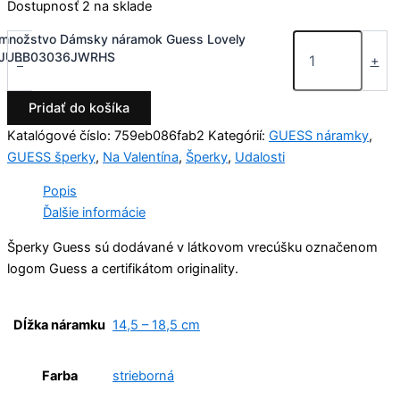
Dostupnosť
2 na sklade
množstvo Dámsky náramok Guess Lovely
JUBB03036JWRHS
-
+
Pridať do košíka
Katalógové číslo:
759eb086fab2
Kategórií:
GUESS náramky
,
GUESS šperky
,
Na Valentína
,
Šperky
,
Udalosti
Popis
Ďalšie informácie
Šperky Guess sú dodávané v látkovom vrecúšku označenom
logom Guess a certifikátom originality.
Dĺžka náramku
14,5 – 18,5 cm
Farba
strieborná