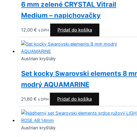
6 mm zelené CRYSTAL Vitrail
Medium – napichovačky
12,00
€
Pridať do košíka
s DPH
Austrian kryštály
Set kocky Swarovski elements 8 
modrý AQUAMARINE
21,60
€
Pridať do košíka
s DPH
Austrian kryštály