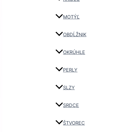
MOTÝĽ
OBDĹŽNIK
OKRÚHLE
PERLY
SLZY
SRDCE
ŠTVOREC