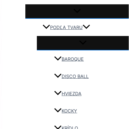
PODĽA TVARU
BAROQUE
DISCO BALL
HVIEZDA
KOCKY
KRÍDLO