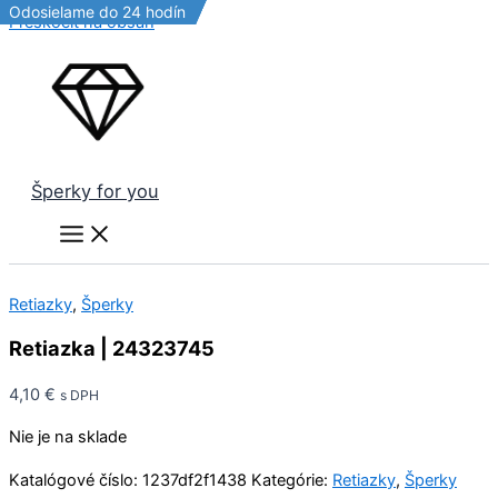
Odosielame do 24 hodín
Odosielame do 24 hodín
Odosielame do 24 hodín
Preskočiť na obsah
Šperky for you
Retiazky
,
Šperky
Retiazka | 24323745
4,10
€
s DPH
Nie je na sklade
Katalógové číslo:
1237df2f1438
Kategórie:
Retiazky
,
Šperky