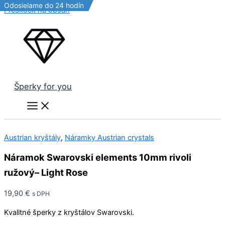
Odosielame do 24 hodín
Odosielame do 24 hodín
Odosielame do 24 hodín
Odosielame do 24 hodín
Preskočiť na obsah
Šperky for you
Austrian kryštály
,
Náramky Austrian crystals
Náramok Swarovski elements 10mm rivoli
ružový– Light Rose
19,90
€
s DPH
Kvalitné šperky z kryštálov Swarovski.