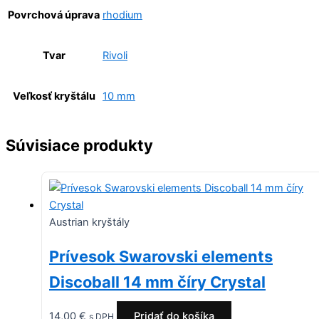
Povrchová úprava
rhodium
Tvar
Rivoli
Veľkosť kryštálu
10 mm
Súvisiace produkty
Austrian kryštály
Prívesok Swarovski elements
Discoball 14 mm číry Crystal
14,00
€
Pridať do košíka
s DPH