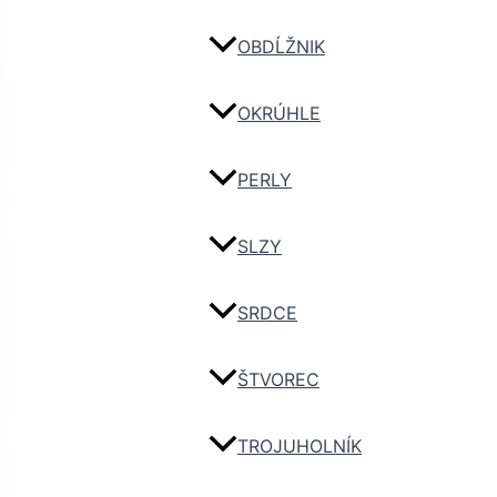
OBDĹŽNIK
OKRÚHLE
PERLY
SLZY
SRDCE
ŠTVOREC
TROJUHOLNÍK