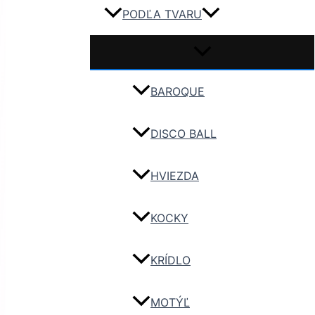
PODĽA TVARU
BAROQUE
DISCO BALL
HVIEZDA
KOCKY
KRÍDLO
MOTÝĽ