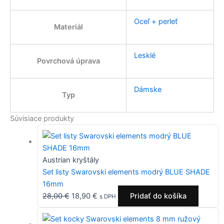
Oceľ + perleť
Materiál
Lesklé
Povrchová úprava
Dámske
Typ
Súvisiace produkty
Austrian kryštály
Set listy Swarovski elements modrý BLUE SHADE
16mm
28,00
€
18,90
€
Pridať do košíka
s DPH