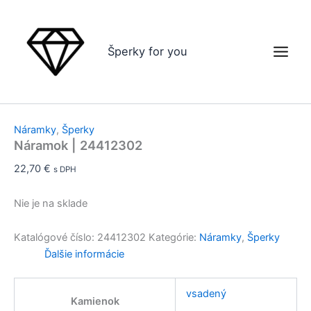
Preskočiť
Odosielame do 24 hodín
Odosielame do 24 hodín
Odosielame do 24 hodín
Pôvodná
Aktuálna
Zľava!
Zľava!
na
cena
cena
obsah
bola:
je:
Šperky for you
28,00 €.
18,90 €.
Náramky
,
Šperky
Náramok | 24412302
22,70
€
s DPH
Nie je na sklade
Katalógové číslo:
24412302
Kategórie:
Náramky
,
Šperky
Ďalšie informácie
vsadený
Kamienok