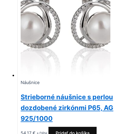
Náušnice
Strieborné náušnice s perlou
dozdobené zirkónmi P65, AG
925/1000
54,17
€
Pridať do košíka
s DPH