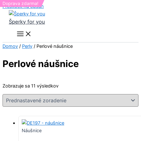
Doprava zdarma!
Doprava zdarma!
Preskočiť na obsah
Šperky for you
Domov
/
Perly
/ Perlové náušnice
Perlové náušnice
Zobrazuje sa 11 výsledkov
Náušnice